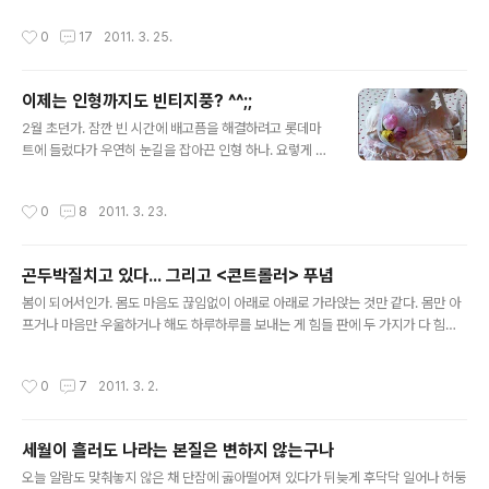
를 몇 번 먹힌 후 가슴이 후덜덜하여 베이커리만 하는 중.
다 나일 수도 있을 것이다. 하지만 세월이 흐를수록 나란 인간이야말로 정말 양파 껍
작성시간
0
17
2011. 3. 25.
상단의 베이커리는 동생 ..
질처럼 그 속을 알 수 없지 않나 하는 생각이 든다. 흔히 양파 껍질에 비유되는 인간은
그 속꿍꿍이를 전혀 알 길 없는 사람을 말한다. 하지만 내가 양파 껍질이라고 말한 것
은 속마음을 알 길 없는 어려운 사람이라거나 신뢰하기 힘든 사람이라거나 하는 그런
이제는 인형까지도 빈티지풍? ^^;;
맥락에서는 아니다. 단지, 참으로 복잡한 측면들을 갖고 있어서 간단히 정의내리기가
글 내용
쉽지 않은 게 바로 나로구나....
2월 초던가. 잠깐 빈 시간에 배고픔을 해결하려고 롯데마
트에 들렀다가 우연히 눈길을 잡아끈 인형 하나. 요렇게 밀
짚모자를 쓴 고운 갈래머리 소녀의 인형이다. ^^;; 본래 봉
제인형을 좋아라 해서 아주아주 오래전부터 가끔 하나씩
작성시간
0
8
2011. 3. 23.
사곤 했는데 대부분 양, 곰, 원숭이, 강아지 같은 동물 인형
들이 주류를 이루었을 뿐 사람 형상을 띤 인형은 산 적이 없
었다. 그런데 이 조신하고 화사한 소녀는 어딘지 프로방스
곤두박질치고 있다... 그리고 <콘트롤러> 푸념
풍 인테리어에나 어울릴 법해서 지저분한 마구간 같은 내
글 내용
방에 전혀 어울리지 않는데도 덜컥 들이고 말았는데... 값도
봄이 되어서인가. 몸도 마음도 끊임없이 아래로 아래로 가라앉는 것만 같다. 몸만 아
저렴한 것도 한몫을 했지만 내 맘을 단박에 사로잡은 건 바
프거나 마음만 우울하거나 해도 하루하루를 보내는 게 힘들 판에 두 가지가 다 힘드
로 이 뒤에 있는 태엽 때문이었다. -_-;; 태엽을 돌리면 띠~
니 요즘 같아선 사는 게 정말 지친다. 그러고 보니 나는 항상 2월부터 3월 중순 무렵
리링~ 하고 고운 자장가가 나오는 오르골 인형인 거다. 내
까지 힘들어했던 것 같다. 봄을 타는 계절병이 오는 건지, 이맘때면 오래도록 알 수 없
작성시간
0
7
2011. 3. 2.
맘을 알아챘는..
는 무기력증에 시달렸다. 그런데 올해엔 마음만 무기력한 게 아니라 몸도 피곤하다.
푹 쉬었다 싶은 날이 없어서인가. 연휴가 며칠 있어도 밀린 약속으로 몇번 외출하면
어느새 일상이 돌아와 있으니. 작년엔 어떻게 이 울적함을 떨쳐냈더라? 재작년엔 또
세월이 흘러도 나라는 본질은 변하지 않는구나
어떻게 이 우울에서 벗어났더라? 딱히 무슨 수가 있었던 건 아닌지 아무 기억도 안 난
글 내용
다. 하루 시간 내어 부모님과 일산에 꽃구경을 ..
오늘 알람도 맞춰놓지 않은 채 단잠에 곯아떨어져 있다가 뒤늦게 후닥닥 일어나 허둥