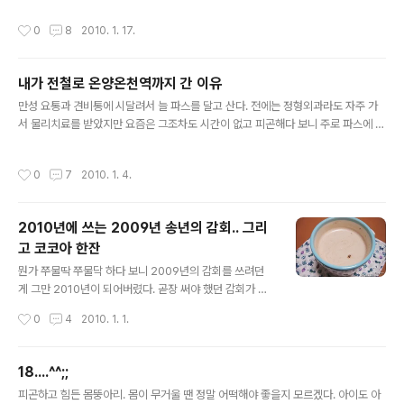
전화 한 통에 기운이 다시 쪽 빠진다. 오늘 약속 잡힌 시간
영화. 왜 그토록 보고 싶어했는지는 이제는 잘 기억이 나지
작성시간
0
8
2010. 1. 17.
이 펑크났다..
않는다. 아마도 기존의 액션 히어로물과는 상당히 다르다
는 느낌과 내가 꽤 좋아할 만한 내용이라는 확신이 있었던
것 같다. 단순히 악을 무찌르는 그런 구도의 히어로물이 아
내가 전철로 온양온천역까지 간 이유
니라 어떤 사회상이나 인간 군상을 보여주리라는 기대감도
글 내용
있었던 것 같고. 어쨌든 작년 이맘때 개봉했던 영화 은 기대
만성 요통과 견비통에 시달려서 늘 파스를 달고 산다. 전에는 정형외과라도 자주 가
를 저버리지 않았다. 진짜 짜증났던 나 애들 장난 같았던 와
서 물리치료를 받았지만 요즘은 그조차도 시간이 없고 피곤해다 보니 주로 파스에 의
는 차원이 다른 히어로물. 그런데 막상 작년에 본 영화들을
존해서 살아가고 있다. 상의를 벗으면 어깨, 목, 날갯죽지, 등뼈, 엉치뼈 옆구리까지
죽 정리하다 보니 안타깝게도 당시 이 영화를 보면서 느꼈
덕지덕지 파스를 붙이고 있거나 파스 뗀 자국이 남아 있다. 결국 오늘 어무이가 날을
작성시간
0
7
2010. 1. 4.
던 감흥이 어떤 것..
잡아 온양 온천에 허리 잘 고치는 병원이 있다면서 가보자 하셨다. 원래는 이사한 지
일년이 되어가도록 집들이 방문을 안 한 정희네에 갈 계획이었는데 어쩔 수 없이 어
두운 새벽에 집을 나셨다. 일어난 시간이 새벽 5시 40분. 찌룽이 밥 챙겨 먹이고 세
2010년에 쓰는 2009년 송년의 감회.. 그리
수만 한 채 집을 나서니 6시 15분쯤 되었다. 전철로 온양까지 갈 생각을 하니 끔찍했
고 코코아 한잔
다. 무려 2시간 30분이 걸리는 거리. 본래..
글 내용
뭔가 쭈물딱 쭈물닥 하다 보니 2009년의 감회를 쓰려던
게 그만 2010년이 되어버렸다. 곧장 써야 했던 감회가 그
바람에 순식간에 과거 시제가 되어버렸네..ㅜ.ㅜ TV에서는
작성시간
0
4
2010. 1. 1.
정말 관심없는 연예인들의 무슨 대상 잔치만 흘러나오고
재미없는 TV에 지친 어무이와 아부지는 보다보다 결국 T
V를 끈 채 코를 골고 주무셨다. 오랜만에 저녁에 시간이 생
18....^^;;
겨 떡볶이랑 오뎅국을 끓여 먹고서 혼자 인터넷을 이리저
글 내용
피곤하고 힘든 몸뚱아리. 몸이 무거울 땐 정말 어떡해야 좋을지 모르겠다. 아이도 아
리 뒤지고만 있었다. 예전에는 그래도 동생과 제야의 종소