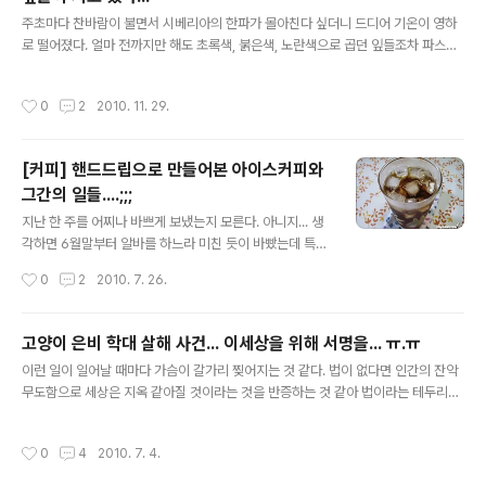
지만 막상 그 일이 자신에게 닥치면 알면서도 어쩌지 못하고 때론 뻔히 알 수 있는 사
글 내용
실조차 보지 못한다. 어쩌면 알면서도 외면하고 싶어 ..
주초마다 찬바람이 불면서 시베리아의 한파가 몰아친다 싶더니 드디어 기온이 영하
로 떨어졌다. 얼마 전까지만 해도 초록색, 붉은색, 노란색으로 곱던 잎들조차 파스스
마른 잎으로 거리를 뒤덮고 앙상한 가지만 남을 겨울을 미리 드러내고 있다. 운치라
면 운치 있는 길, 가슴 후비는 쓸쓸한 거리라면 그런 거리..를 걷고 있는데 난데없이
작성시간
0
2
2010. 11. 29.
어울리지 않는 냄새가 코를 찔렀다. *구린내...라고들 말하는 그 냄새. 누군가 쌌을 리
없는 그 냄새의 진원지는 역시 은행나무들이다. 뒤늦게 떨어진 은행들이 보도를 뒹굴
고, 때론 구둣발에 밟히고 때론 그대로 물러 가면서 시멘트 바닥에서 냄새를 피우고
[커피] 핸드드립으로 만들어본 아이스커피와
있었다. 그순간 갑자기 몇 주 전엔가 읽은 영화 잡지 에서 편집장이 썼던 글이 생각났
그간의 일들....;;;
다. G20 같은 행사로 치장하지 말고 거리에 진..
글 내용
지난 한 주를 어찌나 바쁘게 보냈는지 모른다. 아니지... 생
각하면 6월말부터 알바를 하느라 미친 듯이 바빴는데 특히
지난주엔 새벽같이 일어나느라 더더욱 제정신이 아니었다
작성시간
0
2
2010. 7. 26.
고 해야 할 거다. 거기다 새식구 톨군이 신고식을 톡톡히 치
르느라 눈병인 줄 알았던 게 점점 코주부화하는 사태가 벌
어져 급기야 한낮의 빈시간을 이용해서는 양재까지 땀을
고양이 은비 학대 살해 사건... 이세상을 위해 서명을... ㅠ.ㅠ
길에 흘뿌티며 갔다오는 사태도 발생했다. 코가 너무 부어
글 내용
이런 일이 일어날 때마다 가슴이 갈가리 찢어지는 것 같다. 법이 없다면 인간의 잔악
서 한쪽 눈을 못 뜨는 지경이었는데 그대로 두면 여린 생명
무도함으로 세상은 지옥 같아질 것이라는 것을 반증하는 것 같아 법이라는 테두리가
이 울 집에 오자마자 생을 마감할까 걱정되어 미친 듯이 질
한편 고맙기도 하지만 아직도 그 법이 미약해서 또한 씁쓸하다. 이런 일을 접할 때마
주했다. 어쨌든 겨우겨우 이른아침부터 해야 하는 일을 마
다 경악하는 것은 그것이 동물이라거나 사람이라거나 하는 문제를 떠나 생명에 대한
치고서 윤문 알바 맡은 일을 하려고 했더니 노트북이 맛이
작성시간
0
4
2010. 7. 4.
가차없는 잔인함에 절망하게 되기 때문이다. 고통스러워하는 것을 보면서 공포에 떠
가버렸다. -_-;; 무거운 노트북을 동생이 델 서비스 센터 맡
는 생명을 보면서 그것을 즐기는 그 마음속의 악에 대해 분노하게 된다. 그리고 왜 죽
긴다고 가져갔는데 포맷 비용이..