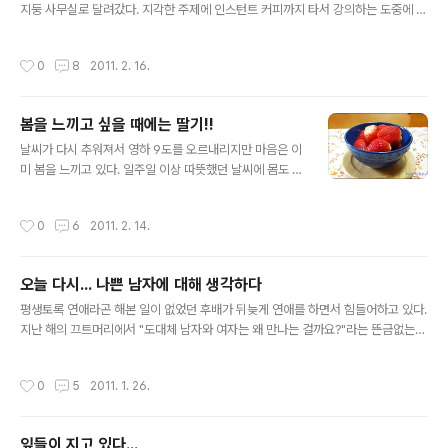
지둥 사무실로 달려갔다. 지각한 주제에 인스턴트 커피까지 타서 강의하는 도중에 들
어가니 오늘따라 강의하는 샘의 목소리가 유난히 경건하고 엄숙했다. 어떻게 아이들
을 가르치는가, 어떤 신념으로 사는가, 어떤 목표를 가지고 사는가, 어떻게 살고 있는
작성시간
0
8
2011. 2. 16.
가 등 자신의 생활태도와 소신을 시종일관 경건한 자세로 이야기하고 있었는데 정말
강의실 내 분위기는 숙연 그 자체. 옆자리에 앉은 샘은 경도된 눈빛으로 열심히 메모
를 하며 듣기까지 했다. 그런데 어찌된 일인지 나는 그 자리가 답답하고 싫어서 박차
봄을 느끼고 싶을 때에는 딸기!!
고 나오고 싶은 거였다. 그뿐 아니라, 나도 모르게 학창시절처럼 다이어리에 끄적끄
글 내용
적 혼잣말을 쓰고 있었다. 그 열혈 분위기 속에서 어쩐지 나만 ..
날씨가 다시 추워져서 영하 9도를 오르내리지만 마음은 이
미 봄을 느끼고 있다. 일주일 이상 따뜻했던 날씨에 몸도 마
음도 전부 다 풀어져서 기운이 없다. 봄이 온다고 해서 달라
질 것도 없는 일상인데도, 어느샌가 봄을 기다리고 있다. 분
작성시간
0
6
2011. 2. 14.
주하게 토요일 하루를 마치고 집으로 돌아오다가 기분 전
환 삼아 마트에 들렀다. 마트 밖에는 귤과 사과, 바나나 같
은 과일들이 "싸요~!"를 외치며 손짓하고 있었는데 정작 마
오늘 다시... 나쁜 남자에 대해 생각하다
트 안에 들어가니 내 눈길을 확 잡아끈 것은 요 '딸기'였다.
글 내용
예쁘게 투명 팩 안에 차곡차곡 들어앉아 새초롬하니 유혹
평생토록 연애라곤 해본 일이 없었던 후배가 뒤늦게 연애를 하면서 힘들어하고 있다.
하는 딸기들. 아직 비닐하우스 딸기들일 테니 싸지 않을 걸
지난 해의 끄트머리에서 "도대체 남자와 여자는 왜 만나는 걸까요?"라는 뜬금없는
알면서도 눈길을 거두기가 쉽지 않았다. 비싸게 치르고 맛
문자를 던지기에 그저 단순히 남자라는 동물이 무슨 생각을 하는 걸까, 하는 정도의
보는 "봄"이 더 향기롭기 때문에? -_-;; 고작 몇 십개 들어
원초적 궁금증인 줄만 알았는데 난생 처음으로 상대방에게 끌리고 있었다. 올해 초만
작성시간
0
5
2011. 1. 26.
있는 딸기 ..
해도 호기심 반으로 후배의 이야기를 들었는데 보름 정도 지난 사이에 후배는 생각했
던 것보다 더 많이 힘들어하고 있었다. 남의 연애 문제에 이래라 저래라 하기는 어렵
지 않다. 우리는 언제나 내 일이 아닌 문제에 관해서는 쉽게 결론을 내릴 수 있다. 하
잎들이 지고 있다...