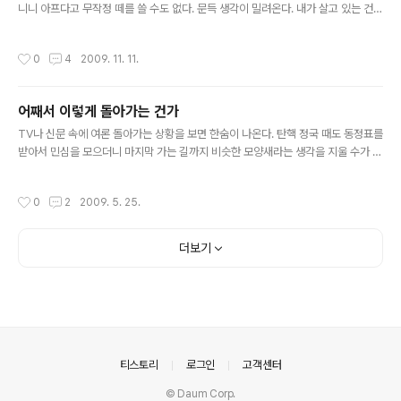
니니 아프다고 무작정 떼를 쓸 수도 없다. 문득 생각이 밀려온다. 내가 살고 있는 건가
리를 기다리며 수다를 떨고 시간을 보냈던 것 같은데 친구
살아지고 있는 건가. 화장실에서 무비위크를 뒤적이다가 '바람'이라는 영화의 광고
만난다고 동생이 나가고 나니 2009년의 마지막 날이 평소
문구를 보았다. "폼 잡고 싶었던 열여덟, 당신은 어땠나요?" 18.............. 누군가에게
보다 더 썰렁하고 허허롭다. 떠들썩한 TV의 소리와 대조적
작성시간
0
4
2009. 11. 11.
는 욕을 떠올리게 하는 숫자이겠지만 그 찐득거리는 욕만큼이나 가슴을 후비는 욕망
으로 마음이 급격히 울적해져서 뭔가 나를 위한 조촐한 티
이 자유롭게 분출되는 그런 숫자, 그런 나이다. Skid Row의 '18 & Life'를 거론하
타임이나 가져볼까 했더니 이미 ..
지 않아도 어른을 코앞에 둔 방만한 청춘들의 최고로 똥폼잡는 시기. 굴레를 향해 거
어째서 이렇게 돌아가는 건가
침없이 침을 뱉고 싶었고 기성세대를 향해 손가락질 해주고 싶었고 완전한 자유를 위
글 내용
해서라면 질식당해도 좋을..
TV나 신문 속에 여론 돌아가는 상황을 보면 한숨이 나온다. 탄핵 정국 때도 동정표를
받아서 민심을 모으더니 마지막 가는 길까지 비슷한 모양새라는 생각을 지울 수가 없
다. 뭐... 하루하루 숨쉬는 게 힘들어서 목숨을 끊은 사람의 심정을 헤아리지 못할 바
는 아니다. 한때 나라의 대통령으로서 권력의 최고 정점에 있었던 사람이니 자신이
작성시간
0
2
2009. 5. 25.
처한 처지와 가족들을 생각하면 매시간이 고통이었으리라. 어디 그런 고통에 처한 이
가 그뿐일까. 돈 때문에, 고통 때문에, 외로움 때문에 얼마나 많은 사람들이 목숨을 끊
고 또 살아가면서도 죽음을 탈출구로 생각하며 하루를 연명하는가. 삶의 비극에서 도
더보기
망치고 싶은 가엾은 사람들에 대한 연민이야 내게는 그든, 이름 없는 사람이든 같게
다가온다. 다만 한숨이 나오는 것은 가버린 그 때문..
의안내
티스토리
로그인
고객센터
© Daum Corp.