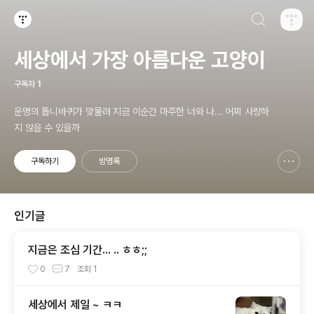
검색하기
티스토리
세상에서 가장 아름다운 고양이
구독자
1
운명의 톱니바퀴가 맞물려 지금 이순간 마주한 너와 나... 어찌 사랑하
지 않을 수 있을까
구독하기
방명록
신고하기 레이어
열기
인기글
지금은 조심 기간... .. ㅎㅎ;;
0
7
조회
1
세상에서 제일 ~ ㅋㅋ