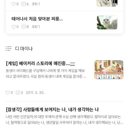
0
6
조회
1
태어나서 처음 맞아본 찌룽...
0
8
조회
1
디 마이나
분류 전체보기
주요 글 목록
[게임] 베이커리 스토리에 매진중....;;;;
글 내용
동생이 아이패드를 구입해서 나에게 몇 가지 게임을 해보
라고 깔아주었다. 사실 첨에 동생이 내게 게임을 깔아준 이
유는 자나깨나 수년도 넘게 열심히 하는 스도쿠 때문이었
다. 내 핸폰으로 다운받은 '스도쿠 가족'인가 하는 게 너무
작성시간
0
3
2011. 3. 30.
재미없고 짜증나서 신경질을 내다가 동생 아이폰의 스도쿠
에 홀딱 빠진 것. 그 터치감이며 샤라라락 샤라라락 변하는
숫자판이 맘을 사로잡은 거였다. 그런데 정작 지금은 이것
[잡생각] 사람들에게 보여지는 나, 내가 생각하는 나
도 해봐, 저것도 해봐..하면서 동생의 게임 추천을 받은 덕
글 내용
에 스도쿠는 가물에 콩 나듯 하고, 식물 vs 좀비 게임과 베
나란 어떤 인간일까,에 대한 주제에 관해 수십 년째 생각해왔다. 별자리로 알아보는
이커리 스토리만 죽어라 하고 있다. 좀비 게임도 넘 재밌어
나, 혈액형으로 알아보는 나, 생년월일 사주에서 말하는 나, 내가 생각해보는 나, 남들
서 한때 죽어라 했지만, 떼거지로 나타난 거인 좀비 땜에 뇌
이 말하는 나..... 그중에서 어떤 게 진짜 나인지 정확히 알 수 없다. 어쩌면 그 모든 게