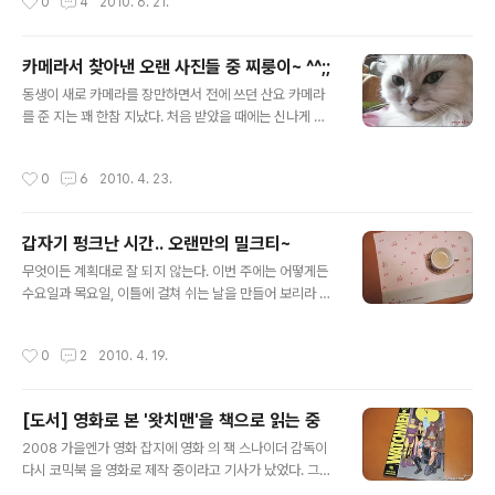
0
4
2010. 6. 21.
그릇에 따로 담음...;;; 맛.있.어..
었는데 전에 살던 집에서는 무려 열흘 동안에 탈출 경력 3
번에 이르는 석호필이 울다 갈 지능과 괴력의 소유...서. "애
가 사왔는데 쥐는 도저히 무서워서 못 길러요~" 하는 바람
카메라서 찾아낸 오랜 사진들 중 찌룽이~ ^^;;
에 동물 사랑이 극진한 울 집에 오게 되었다. 지난주 금요일
글 내용
에 도착한 톨군의 하우스~ 곤충 기르는 통에 며칠 간 갇혀
동생이 새로 카메라를 장만하면서 전에 쓰던 산요 카메라
있었는데 이 집을 보시더니 아부지 왈 " 호텔이다, 호텔~"
를 준 지는 꽤 한참 지났다. 처음 받았을 때에는 신나게 마
하신다. ㅋ 하지만 홈플러스 가보니 집들이 다 이보다 더 커
구 찍었는데 문제는 이걸 컴퓨터에 어떻게 올리는지 갑자
서 놀람. 혼자 살기에 결코 좁은 집은 아닌데 내가 보기엔
기 막막해진 것. 뭐 컴터라는 걸 책 사다놓고 보면서 윈도우
작성시간
0
6
2010. 4. 23.
집 안에 부..
실행하기, 파일 저장하기 등을 따라해보면서 배운 세대다
보니 사실 블로그질이나 검색, 카페 활동 같은 건 하면서도
정작 기계적인 사용은 참으로 까막눈이다. 게다가! 본능적
갑자기 펑크난 시간.. 오랜만의 밀크티~
으로 선을 보거나 각진 도형들을 보면 현기증과 멀미부터
글 내용
느낀다. 예전에는 이렇게 하는 거야, 저렇게 하는 거야 친절
무엇이든 계획대로 잘 되지 않는다. 이번 주에는 어떻게든
하게 가르쳐주던 동생도 이젠 이런 초보적인 건 안 가르쳐
수요일과 목요일, 이틀에 걸쳐 쉬는 날을 만들어 보리라 결
준다. -_-;;; 그러다보니 잔뜩 찍기만 한 산요 카메라는 사
심했건만 월요일이 시작되면서 불길한 예감이 들기 시작한
진을 옮기지 못해 점점 사용이 뜸~ 결국 찍어서 올리는 건
다. 일어나니 우선 깜깜한 하늘이 그 서막을 알리는 듯한 기
작성시간
0
2
2010. 4. 19.
셔터 등등이 맛이 가서 ..
분이 들었다. "오늘 비온다. 수욜과 목요일에도 비오고...."
어무이의 말을 들으며 제일 먼저 내뱉은 말은 "이런 뎅장!"
따사로운 햇살과 흐드러진 봄꽃을 보면서 하루쯤은 가까운
[도서] 영화로 본 '왓치맨'을 책으로 읽는 중
야외로 나가 마음에 바람 좀 쐬어주고 오려고 했는데 비가
글 내용
온다면 일단 물거품..ㅠ.ㅠ 하늘이 나를 막으려는 건가. (그
2008 가을엔가 영화 잡지에 영화 의 잭 스나이더 감독이
래도 지금까지 늘 여행 때마다 하늘의 도움을 더 많이 받았
다시 코믹북 을 영화로 제작 중이라고 기사가 났었다. 그때
으니 혹시나 하고 기대를 버리지는 못한다.) 그런데 연이은
에 대한 인물과 내용 소개를 보고 꼭 보리라 다짐, 다짐했던