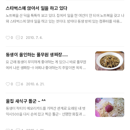
어야 하는지 왜 고통을 당하고 있는지 영문도 알지 못한 채 죽어간 그 생명을 생각할
스타벅스에 앉아서 일을 하고 있다
때마다 눈물이 난다. 하필이면 은비 사건의 은비는 찌룽이와 닮았다. 다른 때 같으면
글 내용
그래도 시간이 흐르면서 잊고 지내다가 어쩌다 한번씩 떠올..
노트북을 산 덕을 톡톡히 보고 있다. 집에서 일을 한 여건이 안 되어 노트북을 갖고 나
와 스타벅스에 앉아 일을 하고 있는 것이다. 밤마다 동생 방에 있는 컴퓨터를 사용하
는 것이 부담되어 장만한 것인데 이럴 때엔 갖고 다니면서 일을 할 수 있다는 게 정말
좋다. 미니 사이즈이긴 하지만 넷북보다는 크기 때문에 제법 무게감도 느껴지지만 그
작성시간
0
2
2010. 7. 4.
래도 노트북 정도만 챙긴다면 그리 부담되지 않는구나. 살다 보니 생활을 편리하고
즐겁게 해주는 기계에 대해서는 참으로 관대해진다. 비록 장만하는데는 그만큼 출혈
을 해야 하지만 옷이니 장신구니 하느 것들을 사는 데 큰 돈을 지출하는 것보다는 정
동생이 올인하는 풀무원 생짜장.....
말 많은 편리와 도움을 주는 것 같다. 옷장 속을 가득 메우고 있는 젊은 날의 옷들이
글 내용
이젠 애물단지가 되었다. 버리자니 몇 번 입지도 않..
요 근래 동생이 무지하게 좋아하는 게 있으니 바로 풀무원
에서 나온 생짜장~!! 어찌나 좋아하는지 주말이면 꼭꼭 사
다놓고 점심에 끓여먹는다. 내가 먹겠다 치면 사다놓으라
며 노발대발~ 사실 먹어보면 뭐 그렇게 입에 당길 만한 맛
작성시간
0
6
2010. 6. 21.
은 아닌 것 같은데 왜 그리 좋아하는지~ 내 입에는 짜파게
티가 훨씬 더 맛있는데...쿨럭! 그런데도 요상한게 사람 심
리가 주위에서 하도 맛있다고 난리를 치면 괜히 자꾸만 따
울집 새식구 톨군 ~ ^^
라서 먹고 싶어진다는 것. 그래서 토욜에 생짜장 2개를 사
글 내용
놓았더니 말하지 않아도 알아서 동생이 하나 먹어치우고
동생이 작티의 메모리카드를 가져간 관계로 오래된 내 벗
하나만 남았다. 오늘 왠일로 한가해서 찍어본 생짜장~ㅋ
익시500을 다시 손에 잡고 찍은 톨군~ 선명한 화질과 칼
사실은 평소엔 노랑 양은 냄비에 후딱 끓여서 바로 냄비 뚜
라가 옛 생각을 나게 하네~ㅋㅋ 어쨌든 톨군은 이름에서도
껑에 덜어 먹지만 비록 생짜장일지언정 멋져 보일까 싶어
알 수 있듯이 햄톨군의 줄임말. 머스마라고 해서 톨군이 되
작성시간