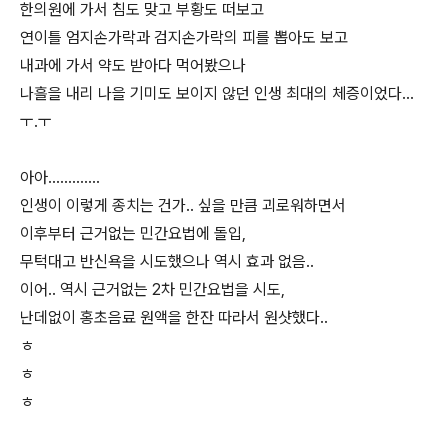
한의원에 가서 침도 맞고 부황도 떠보고
연이틀 엄지손가락과 검지손가락의 피를 뽑아도 보고
내과에 가서 약도 받아다 먹어봤으나
나흘을 내리 나을 기미도 보이지 않던 인생 최대의 체증이었다...
ㅜ.ㅜ
아아.............
인생이 이렇게 종치는 건가.. 싶을 만큼 괴로워하면서
이후부터 근거없는 민간요법에 돌입,
무턱대고 반신욕을 시도했으나 역시 효과 없음..
이어.. 역시 근거없는 2차 민간요법을 시도,
난데없이 홍초음료 원액을 한잔 따라서 원샷했다..
ㅎ
ㅎ
ㅎ