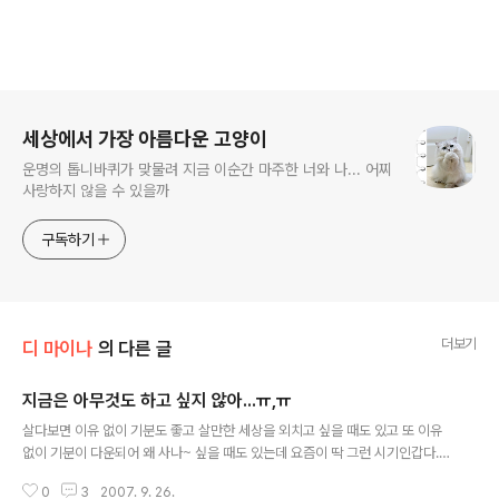
로그 정보
세상에서 가장 아름다운 고양이
운명의 톱니바퀴가 맞물려 지금 이순간 마주한 너와 나... 어찌
사랑하지 않을 수 있을까
구독하기
더보기
디 마이나
의 다른 글
지금은 아무것도 하고 싶지 않아...ㅠ,ㅠ
글 내용
살다보면 이유 없이 기분도 좋고 살만한 세상을 외치고 싶을 때도 있고 또 이유
없이 기분이 다운되어 왜 사나~ 싶을 때도 있는데 요즘이 딱 그런 시기인갑다.
무작정 일본 여행을 갔다 온 이후로 현실에서의 실타래가 엉켜버린 기분. 일도
0
3
2007. 9. 26.
사람도 만사가 귀찮아지고 불현듯 앞으로도 남은 살아갈 날들이 끔찍하게만 여