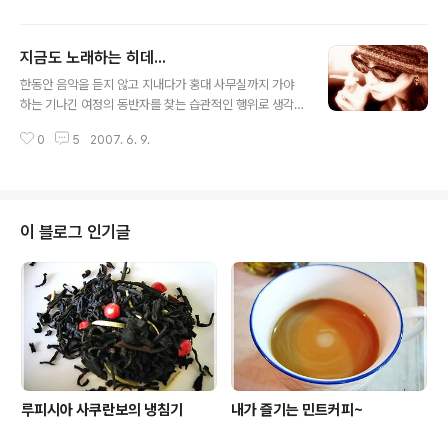
겨진다. 옛날, 누군가 했던 말.. "눈 뜨고 나니 노인이 되어있었으면 좋겠다"고
했던 말이 가끔씩 삶이 지겹게 느껴질 때마다 떠오른다. 낙천적으로 살자고 즐
지금도 노래하는 히데...
겁게 살자고 하고 싶은 걸 하면서 재미있게 살자고 아무것도 걱정할 건 없다고
글 내용
아침을 시작하면서 되뇌어보지만 되뇌일수록 분명해지는 건 비관적인 나, 즐겁
한동안 음악을 듣지 않고 지내다가 홍대 사무실까지 가야
지 않은 나, 재미없게 살고 있는 나, 늘 걱정투성이인 것 같은 나,의 확인일 뿐이
하는 기나긴 여정의 동반자를 찾는 습관적인 행위로 생각
다. 이 불확실..
없이 뒤적뒤적 오디오 제품들을 뒤적였다. 한때 들고 다니
0
5
2007. 6. 9.
던 MD를 꺼내 열어보니 안에 '히데/X-Japan'이라고 쓴
디스켓이 나왔다. "아... 히데..." 왜 그동안 잊고 있었을까.
하는 미안함과 반가움. 그래.. 이걸 듣는 거야... 그게 히데를
다시 떠올리고 히데를 다시 그리워하는 계기가 되었다. 히
데의 노래는 내가 히데 음악을 처음 듣고 흥분했던 8년 전
이 블로그 인기글
이나 지금이나 변함없이 나를 들뜨게 하고 취하게 했다. 8
년이나 흘렀으면 이제는 촌스럽게 느껴질 법도 하건만 8년
전에 들으면서 이렇게 앞선 음악이 있나 싶었던 그의 노래
가 지금도 여전히 마음을 흔들었다. 그때 앞서 갔으니까 지
금에서야 진..
루피시아 사쿠란보의 냉침기
내가 즐기는 민트커피~