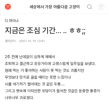
검색하기
세상에서 가장 아름다운 고양이
티스토리
디 마이나
지금은 조심 기간... .. ㅎㅎ;;
꽃띠냥이
2007. 10. 19. 13:41
2주 전에 난데없이 심하게 체해서
조퇴하고 결근하고 끙끙거리며 고생스럽게 일주일을 보냈다.
원래 먹는 거 좋아하는 사람이 못 먹는 것도 괴롭지만
무엇보다 망치로 골을 때리는 듯한 느낌이나
뇌를 여기저기 썰어대는 것 같은 두통....
그리고 뱃속에 이따만한 쇳덩이가 들어찬 것같은 둔중한 통증이
너무너무 괴로웠다.