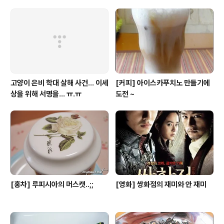
고양이 은비 학대 살해 사건... 이세
[커피] 아이스카푸치노 만들기에
상을 위해 서명을... ㅠ.ㅠ
도전 ~
[홍차] 루피시아의 머스캣..;;
[영화] 쌍화점의 재미와 안 재미