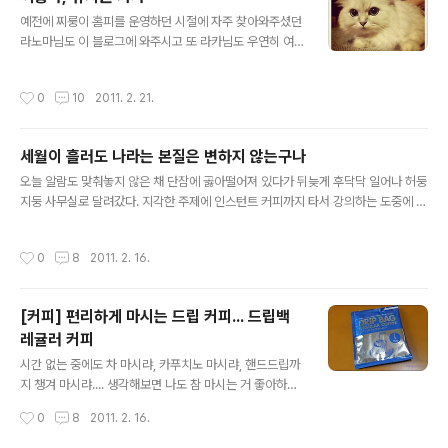
어떻게 이 우울에서 벗어났더라? 딱히 무슨 수가 있었던 건 아닌지 아무 기억도 안 난
글 내용
다. 하루 시간 내어 부모님과 일산에 꽃구경을 ..
예전에 찌룽이 홈피를 운영하던 시절에 자주 찾아와주셨던
라노마님도 이 블로그에 와주시고 또 라카님도 우연히 여
길 찾아 와주시고 하니 사람의 인연이란 것에 대해 다시 한
번 생각해보게 된다. 라노마님은 예전에 나랑 음악 취향도
작성시간
0
10
2011. 2. 21.
비슷한데다 영화도 좋아하셔서 도움을 받기도 했다. 그런
데 정작 이분들이 다 찌룽을 검색어로 찾으신 듯한데 요즘
들어 찌룽이 사진 올린 적이 거의 없어서 어째 양심에 조금
세월이 흘러도 나라는 본질은 변하지 않는구나
찔림...-_-;; 그래서 지난 일요일에 딸랑 두 장 건진 찌룽이
글 내용
사진과 동생이 트위터에 올리는 사진을 몰래 가져다 이곳
오늘 알람도 맞춰놓지 않은 채 단잠에 곯아떨어져 있다가 뒤늦게 후닥닥 일어나 허둥
에 올린다.;;;;; 캣타워에서 취침 모드에 진입하기 직전인 찌
지둥 사무실로 달려갔다. 지각한 주제에 인스턴트 커피까지 타서 강의하는 도중에 들
룽 마님. 한 팔을 늘어뜨린 자태가 참으로 고혹적이지 아니
어가니 오늘따라 강의하는 샘의 목소리가 유난히 경건하고 엄숙했다. 어떻게 아이들
한가. 찌룽이는 원래 여름에는 저 캣타워를 안 쓴다. 아마도
을 가르치는가, 어떤 신념으로 사는가, 어떤 목표를 가지고 사는가, 어떻게 살고 있는
작성시간
0
8
2011. 2. 16.
푹신푹신한 인조털이..
가 등 자신의 생활태도와 소신을 시종일관 경건한 자세로 이야기하고 있었는데 정말
강의실 내 분위기는 숙연 그 자체. 옆자리에 앉은 샘은 경도된 눈빛으로 열심히 메모
를 하며 듣기까지 했다. 그런데 어찌된 일인지 나는 그 자리가 답답하고 싫어서 박차
[커피] 편리하게 마시는 드립 커피... 드립백
고 나오고 싶은 거였다. 그뿐 아니라, 나도 모르게 학창시절처럼 다이어리에 끄적끄
레귤러 커피
적 혼잣말을 쓰고 있었다. 그 열혈 분위기 속에서 어쩐지 나만 ..
글 내용
시간 없는 중에도 차 마시랴, 카푸치노 마시랴, 핸드드립까
지 챙겨 마시랴.... 생각해보면 나도 참 마시는 거 좋아하는
사람이다. (술만 빼고~) 오늘도 겨우 바쁘게 할 일을 해놓
작성시간
0
8
2011. 2. 16.
고서 나가기 직전의 짬을 이용해 핸드드립을 마셔야겠다는
전의를 불태우며 부랴부랴 다구들을 챙겼다. 그런데 뜻밖