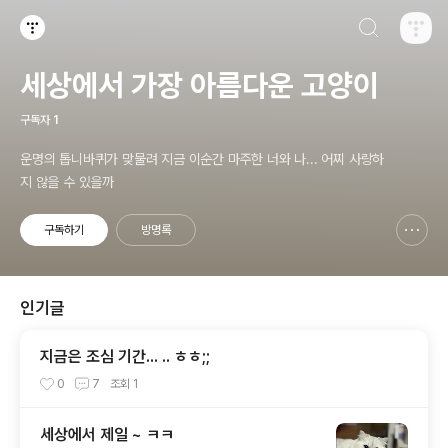
검색하기
티스토리
세상에서 가장 아름다운 고양이
구독자
1
운명의 톱니바퀴가 맞물려 지금 이순간 마주한 너와 나... 어찌 사랑하
지 않을 수 있을까
구독하기
방명록
신고하기 레이어
열기
인기글
지금은 조심 기간... .. ㅎㅎ;;
0
7
조회
1
세상에서 제일 ~ ㅋㅋ