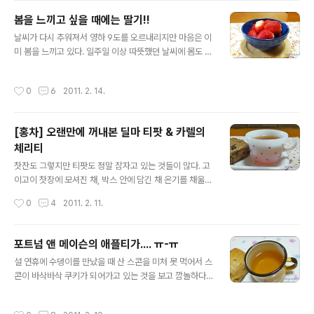
에 몇 달 전에 동생 친구인 림스양이 맛보라고 준 일회용 드
봄을 느끼고 싶을 때에는 딸기!!
립 커피가 눈에 띄었다. 받자마자 아빠한테 한 잔 드리고 한
글 내용
날씨가 다시 추워져서 영하 9도를 오르내리지만 마음은 이
봉지는 고이 모셔두었는데 마실 기회를 잡지 못하고 있었
미 봄을 느끼고 있다. 일주일 이상 따뜻했던 날씨에 몸도 마
던 것. 기억에 의하면 림스양이 코스트코에서 사온 거라고
음도 전부 다 풀어져서 기운이 없다. 봄이 온다고 해서 달라
했던 것 같은데 맞는지 모르겠다. 예전에 사은품으로 많이
질 것도 없는 일상인데도, 어느샌가 봄을 기다리고 있다. 분
받았는데 그땐 정작 드립 커피에 관심이 없어서 남에게 주
작성시간
0
6
2011. 2. 14.
주하게 토요일 하루를 마치고 집으로 돌아오다가 기분 전
거나 아빠에게 드렸기 때문에 정작 나는 제대로 마셔본 일
환 삼아 마트에 들렀다. 마트 밖에는 귤과 사과, 바나나 같
이 없었다. 뜯어내면 요런..
은 과일들이 "싸요~!"를 외치며 손짓하고 있었는데 정작 마
[홍차] 오랜만에 꺼내본 딜마 티팟 & 카렐의
트 안에 들어가니 내 눈길을 확 잡아끈 것은 요 '딸기'였다.
체리티
예쁘게 투명 팩 안에 차곡차곡 들어앉아 새초롬하니 유혹
글 내용
하는 딸기들. 아직 비닐하우스 딸기들일 테니 싸지 않을 걸
찻잔도 그렇지만 티팟도 정말 잠자고 있는 것들이 많다. 고
알면서도 눈길을 거두기가 쉽지 않았다. 비싸게 치르고 맛
이고이 찻장에 모셔진 채, 박스 안에 담긴 채 온기를 채울
보는 "봄"이 더 향기롭기 때문에? -_-;; 고작 몇 십개 들어
날을 기다리는 녀석들.... 그런데도 아까워서 차마 꺼내 쓸
작성시간
0
4
2011. 2. 11.
있는 딸기 ..
수가 없다. OTL 영국 드라마 에서 박물관에서 근무하는 중
국인 여자가 매일매일 티팟 위로 따뜻한 찻물을 붓던 장면
이 생각난다. 그 장면이 매우 인상적이었는데 그건 마치 티
포트넘 앤 메이슨의 애플티가.... ㅠ-ㅠ
팟 위에 단순한 찻물을 부어주는 것이 아니라 따뜻한 생명
글 내용
설 연휴에 수뎅이를 만났을 때 산 스콘을 미처 못 먹어서 스
수를 부어주는 것처럼 보였다. 동양인이 나의 눈에도 경건
콘이 바삭바삭 쿠키가 되어가고 있는 것을 보고 깜놀하다
함과 성스러움이 느껴졌는데, 제작자인 서양인의 눈에는
~. 부랴부랴 스콘 해치우기에 돌입하여 부스럭부스럭 차봉
또 얼마나 신비롭게 보였을까. 어쟀든 그런 것들을 생각하
지가 가득한 상자를 뒤지니 손에 '포트넘 앤 메이슨'의 '애
면 내가 가진 다구들은 세상에 난 제 몫을 하지 못한 채 그
작성시간