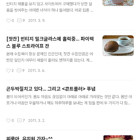
저렴한 것도 한몫을 했지만 내 맘을 단박에 사로잡은 건 바
빈티지 제품을 보지 않고 사이트에서 구매했다가 당한 설
로 이 뒤에 있는 태엽 때문이었다. -_-;; 태엽을 돌리면 띠~
움을 씻어주는 어여쁜 녀석이 하나 들어왔다. 바로 립톤 스
리링~ 하고 고운 자장가가 나오는 오르골 인형인 거다. 내
퀘어 머그. (지난주에 가진 티타임이었지만 이제야 사진을
작성시간
0
9
2011. 3. 9.
맘을 알아챘는..
올리는 게으름) 빤딱빤딱 광이 살아 있는 녀석이 도착해서
어찌나 기쁜지... ㅠ.ㅠ 작년에 열대**에서 빈티지 제품으
로 이 스퀘어 머그를 들였다가 대낭패를 본 경험이 있어서
[찻잔] 빈티지 밀크글라스에 홀릭중... 파이렉
다시 들이기가 참으로 두려웠는데, 내 실망을 모두 상쇄시
스 블루 스트라이프 잔
켜주누나... ㅠ.ㅠ 이녀석을 당장 개시해보고 싶은 마음에
글 내용
뒤지다가 나온 할센앤리온의 아프리콧. 상미기한 좀 보라..
본래 수집욕이 항상 문제인 인간인데, 찻잔 수집만큼은 어
저게 도대체 몇 년 전 것이냐. (근데 나는 워낙 이런 일에 둔
찐된 일인지 아무리 세월이 흘러도 변하지를 않는다. 게다
감해서 동생이 혀를 내두를 지경임) 밀크글라스니깐 왠지
가 슬픈 사실은 찻잔마다 저마다의 매력이 있어서 영국 스
작성시간
2
9
2011. 3. 6.
글라스 티팟이 좋을 것 같아서 정말 몇 년 만에 세렉 유리
타일, 프랑스 스타일, 일본의 소품 스타일까지 모두 다 사랑
티팟을 꺼냈다. 이 ..
스럽게 보인다는 것... ㅠ.ㅠ 그러더니 최근에는 빈티지 제
품, 그중에서도 밀크글라스 종류에 반해버리고 말았다.
곤두박질치고 있다... 그리고 <콘트롤러> 푸념
(아... 찻잔의 무한한 세계여... OTL) 다행인지 불행인지 빈
글 내용
봄이 되어서인가. 몸도 마음도 끊임없이 아래로 아래로 가라앉는 것만 같다. 몸만 아
티지 제품은 수량이 많지 않고 마음먹은 대로 구해지는 것
프거나 마음만 우울하거나 해도 하루하루를 보내는 게 힘들 판에 두 가지가 다 힘드
도 아니라서 남의 자랑질이나 구경하며 침을 흘리고만 있
니 요즘 같아선 사는 게 정말 지친다. 그러고 보니 나는 항상 2월부터 3월 중순 무렵
는 게 대부분이다. 또 상태가 어떤지 잘 모르다 보니 덜컥
까지 힘들어했던 것 같다. 봄을 타는 계절병이 오는 건지, 이맘때면 오래도록 알 수 없
들이기도 겁이 나서 요리 재고 조리 재고 하게 된다. 그러던
작성시간
0
7
2011. 3. 2.
는 무기력증에 시달렸다. 그런데 올해엔 마음만 무기력한 게 아니라 몸도 피곤하다.
중에 제법 상태가 좋다고 판단된 녀석을 득템했는데, 그중
푹 쉬었다 싶은 날이 없어서인가. 연휴가 며칠 있어도 밀린 약속으로 몇번 외출하면
하나가 바로 파이렉스 ..
어느새 일상이 돌아와 있으니. 작년엔 어떻게 이 울적함을 떨쳐냈더라? 재작년엔 또
찌룽아, 유치원 가자~^^