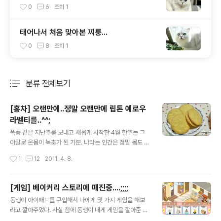
0
6
조회
1
태어나서 처음 맞아본 찌룽...
0
8
조회
1
분류 전체보기
주요 글 목록
[홍차] 오랜만에..정말 오랜만에 립톤 예로우
라벨티를..^^;
글 내용
폭풍 같은 지난주를 보내고 새롭게 시작한 4월 한주는 그
야말로 온몸이 녹초가 된 기분. 나라는 인간은 정말 몸도 마
음도 쉽게 지치고 약해빠졌다. 그런 중에 간만에 목욜 한낮,
작성시간
1
12
2011. 4. 8.
잠시 여유로운 시간이 생겨 겨우 차 한잔을 챙겨 마시다. 오
랜 시간 들여서 고르기도 귀찮아 선반 위를 쳐다보니 오래
된 립톤 티 박스가 눈에 들어왔다. 밀크티 만들어 먹는다고
[게임] 베이커리 스토리에 매진중....;;;;
사둔 것인데 밀크티 안 마신지도 정말 오래됐다...ㅎㅎ 그냥
글 내용
동생이 아이패드를 구입해서 나에게 몇 가지 게임을 해보
간단히 우려 마시자고 티백을 꺼내서 뜨거운 물 부어 바로
라고 깔아주었다. 사실 첨에 동생이 내게 게임을 깔아준 이
우림...-_-;; 너무나 유명하니까 티백 사진은 생략, 그리고
유는 자나깨나 수년도 넘게 열심히 하는 스도쿠 때문이었