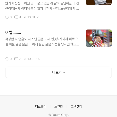
뭔가 제정신이 아닌 듯이 살고 있는 것 같아 불안해진다. 정
신이라는 게 어디에 붙어 있기나 한가 싶다. 느긋하게 차 한
잔 즐겨본 기억도 까마득한 중에 오늘은 일부러 시간을 쪼
작성시간
0
8
2010. 11. 9.
개어라도 홍차 한 잔을 마시리라 결심했다. 상미기한이 넘
은 차들이 가득가득한 탓에 어느 차부터 마셔야 할지 찾는
것도 힘들었다. 결국 돌아다니는 시음티 봉지 중에 하나를
이별........
꺼내 들었더니 '다질리언의 얼그레이'. 어무이는 내가 가진
글 내용
작성한 지 열흘도 더 지난 글을 어제 업뎃하자마자 바로 오
대부분의 차가 홍차라는 게 이해되지 않는 표정이다. 홍차
늘 이별 글을 올린다. 어제 올린 글을 작성할 당시만 해도
라는 이름하에 얼마나 다양한 차가 만들어지는지 알 리 만
톨군이 낫고 있다고 믿었는데 일요일.. 광복절날 아침에 톨
무하니까.;;;; 4g이나 들어있다고 해서 대략 난감... 보통 2.
군이 곁을 떠났다. 거실에서 동생이 "언니!"라고 부르는 목
5그램에서 3그램 정도 마시는데 이걸 나눠야 하나... 고민
작성시간
0
7
2010. 8. 17.
소리를 듣는 순간 가슴이 철렁하면서 이미 예정된 일이 닥
하다가 결국 그냥 다 붓고 마시기로 했다. 얼그레이를 마신
친 듯한 기분이 들었더랬다. 어쩌면 자꾸만 줄어드는 몸무
기억이 참으로..
게를 보면서 뭔가 알지는 못하지만 문제가 있는 게 분명하
더보기
다고 마음 한편에서는 이미 준비하고 있었을지도 모르겠
다. 다가가서 만져보니 눈을 감은 지 오래되지는 않은 듯 따
뜻하고 몸은 말랑말랑했다. 하지만 숨은 쉬지 않고 미동도
하지 않았다. 햄스터들은 항상 그렇게 아무도 모르는 사이
에 자는 듯 세상을 떠난다. 그나마 고통스럽게 죽는 모습을
보지 않아서 다행이다. 언제나 ..
의안내
티스토리
로그인
고객센터
© Daum Corp.