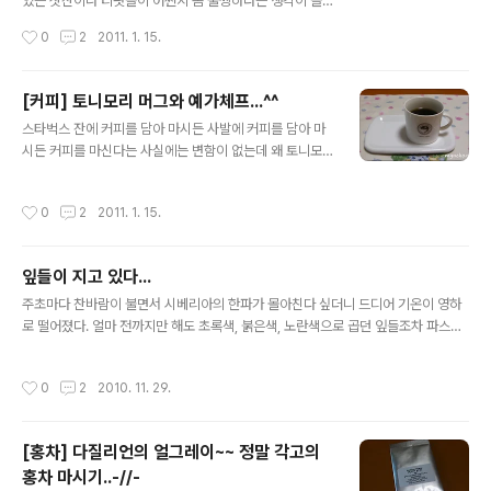
있는 찻잔이나 티팟들이 어쩐지 좀 불쌍하다는 생각이 들
었다. 요즘은 차를 잘 마시지도 못해서 줄창 쓰는 건 인스턴
작성시간
0
2
2011. 1. 15.
트 타 마시는 막 쓰는 머그뿐이라 내 다구들은 엄마의 찻장
안에서, 구석구석 쟁여진 박스 속에서 그대로 먼지만 하얗
게 쌓여가고 있는 실정. 불현듯 예전에 송 반장이 사준 커피
[커피] 토니모리 머그와 예가체프...^^
잔의 소서가 깨진 것이 다시 떠오르면서 사진으로라도 남
글 내용
스타벅스 잔에 커피를 담아 마시든 사발에 커피를 담아 마
겨두었더라면 조금 덜 아까웠을 텐데.. 하는 생각이 다시 들
시든 커피를 마신다는 사실에는 변함이 없는데 왜 토니모
었다. 앞으로는 시간 날 때마다 하나씩 둘씩 꺼내서 사진이
리 머그에 커피를 마셨다고 하려니 살짝 이상한 기분이 드
라도 찍어 두어야지. 그래야 물건은 깨져 없어져도 사진으
는 걸까? 어쩐지 화장품 용기에 커피 담아 마셨다고 말하는
로나마 남을 게 아닌가. 운좋게 짧은 틈을 내어 차를 마시기
작성시간
0
2
2011. 1. 15.
것만 같다. 그래도 중요한 건 이 토니모리 머그가 참 예쁘다
도 했지만, 어쨌든 기록하는 마음으로 찍은 파이렉스의 버
는 것. 작년 행사 때 딱 이 머그잔 모양으로 생긴 스크럽 제
터플라이 잔. 종종 사진상에 ..
품을 사면 머그잔을 주었는데, 요 머그가 넘 맘에 들어서 결
잎들이 지고 있다...
국 화장품을 사고 말았다. -_-;; 그리고 며칠 전 오랜만에
글 내용
틈을 내어 이 잔에 예가체프를 따라 마셨다. 사발 커피를 마
주초마다 찬바람이 불면서 시베리아의 한파가 몰아친다 싶더니 드디어 기온이 영하
시지 않기에 250밀리 안쪽의 작은 머그를 선호하는데 요
로 떨어졌다. 얼마 전까지만 해도 초록색, 붉은색, 노란색으로 곱던 잎들조차 파스스
녀석이 바로 딱 내 타입의 머그잔이다. 꽉 채워야 200밀리
마른 잎으로 거리를 뒤덮고 앙상한 가지만 남을 겨울을 미리 드러내고 있다. 운치라
가 될 것 같은 사이즈의 작은 머그잔인데 핸드 드립 커피를
면 운치 있는 길, 가슴 후비는 쓸쓸한 거리라면 그런 거리..를 걷고 있는데 난데없이
작성시간
0
2
2010. 11. 29.
마시기에 딱 ..
어울리지 않는 냄새가 코를 찔렀다. *구린내...라고들 말하는 그 냄새. 누군가 쌌을 리
없는 그 냄새의 진원지는 역시 은행나무들이다. 뒤늦게 떨어진 은행들이 보도를 뒹굴
고, 때론 구둣발에 밟히고 때론 그대로 물러 가면서 시멘트 바닥에서 냄새를 피우고
[홍차] 다질리언의 얼그레이~~ 정말 각고의
있었다. 그순간 갑자기 몇 주 전엔가 읽은 영화 잡지 에서 편집장이 썼던 글이 생각났
홍차 마시기..-//-
다. G20 같은 행사로 치장하지 말고 거리에 진..
글 내용