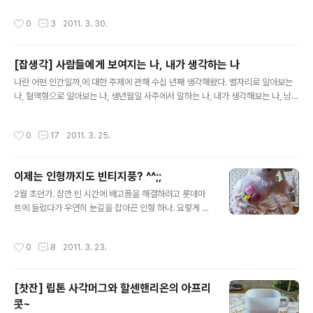
티백 우리는 과정 사진도 생략...(갈수록 대범해지는구나...
다. 내 핸폰으로 다운받은 '스도쿠 가족'인가 하는 게 너무
아니 귀차니즘인가..-_-ㅋ) 봄은 봄인가 보다. 송반장이랑
작성시간
0
3
2011. 3. 30.
재미없고 짜증나서 신경질을 내다가 동생 아이폰의 스도쿠
롯데에 밥 먹으러 갔다가 눈길이 사로잡혀 구매한 부드러
에 홀딱 빠진 것. 그 터치감이며 샤라라락 샤라라락 변하는
운 크..
숫자판이 맘을 사로잡은 거였다. 그런데 정작 지금은 이것
[잡생각] 사람들에게 보여지는 나, 내가 생각하는 나
도 해봐, 저것도 해봐..하면서 동생의 게임 추천을 받은 덕
글 내용
에 스도쿠는 가물에 콩 나듯 하고, 식물 vs 좀비 게임과 베
나란 어떤 인간일까,에 대한 주제에 관해 수십 년째 생각해왔다. 별자리로 알아보는
이커리 스토리만 죽어라 하고 있다. 좀비 게임도 넘 재밌어
나, 혈액형으로 알아보는 나, 생년월일 사주에서 말하는 나, 내가 생각해보는 나, 남들
서 한때 죽어라 했지만, 떼거지로 나타난 거인 좀비 땜에 뇌
이 말하는 나..... 그중에서 어떤 게 진짜 나인지 정확히 알 수 없다. 어쩌면 그 모든 게
를 몇 번 먹힌 후 가슴이 후덜덜하여 베이커리만 하는 중.
다 나일 수도 있을 것이다. 하지만 세월이 흐를수록 나란 인간이야말로 정말 양파 껍
작성시간
0
17
2011. 3. 25.
상단의 베이커리는 동생 ..
질처럼 그 속을 알 수 없지 않나 하는 생각이 든다. 흔히 양파 껍질에 비유되는 인간은
그 속꿍꿍이를 전혀 알 길 없는 사람을 말한다. 하지만 내가 양파 껍질이라고 말한 것
은 속마음을 알 길 없는 어려운 사람이라거나 신뢰하기 힘든 사람이라거나 하는 그런
이제는 인형까지도 빈티지풍? ^^;;
맥락에서는 아니다. 단지, 참으로 복잡한 측면들을 갖고 있어서 간단히 정의내리기가
글 내용
쉽지 않은 게 바로 나로구나....
2월 초던가. 잠깐 빈 시간에 배고픔을 해결하려고 롯데마
트에 들렀다가 우연히 눈길을 잡아끈 인형 하나. 요렇게 밀
짚모자를 쓴 고운 갈래머리 소녀의 인형이다. ^^;; 본래 봉
제인형을 좋아라 해서 아주아주 오래전부터 가끔 하나씩
작성시간
0
8
2011. 3. 23.
사곤 했는데 대부분 양, 곰, 원숭이, 강아지 같은 동물 인형
들이 주류를 이루었을 뿐 사람 형상을 띤 인형은 산 적이 없
었다. 그런데 이 조신하고 화사한 소녀는 어딘지 프로방스
[찻잔] 립톤 사각머그와 할센핸리온의 아프리
풍 인테리어에나 어울릴 법해서 지저분한 마구간 같은 내
콧~
방에 전혀 어울리지 않는데도 덜컥 들이고 말았는데... 값도
글 내용