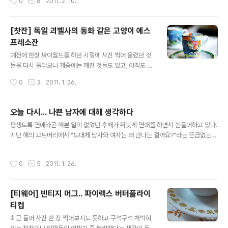
0
8
2011. 2. 10.
플티'라고 쓰인 나눔 봉지가 잡혔다. 글씨체를 보아 하니 예
대로 박제되어 가는 것도 같아 조금 미안하다. (그래도 아까
전에 행아님이 주신 것인듯 한데, 상미기한 무시하고 꺼내
비....;;) 찻장 안에..
들었다. (요즘은 상미기한 지난 차만 마시고 있다. -V-) 서
[찻잔] 독일 괴벨사의 동화 같은 고양이 에스
둘러 일을 나가야 하기 때문에 마음이 급해서 생각없이 물
프레소잔
팔팔팔 끓이고 티팟을 꺼내 뜨거운 물에 2분 30초 정도 푸
글 내용
욱 우렸다. 살짝 풍기는 애플 향을 음미할 시간도 없이 부랴
예전에 한창 싸이월드를 하던 시절에 사진 찍어 올렸던 것
부랴 인증샷이나 찍자고 어여쁜 법랑머그를 꺼내 차를 붓
들을 다시 둘러보니 개중에는 깨진 것들도 있고, 아직도 고
고 사진을 찍었다. 뭐 대충 이런 티타임 풍경 연출이 되시겠
이 모셔둔 것들도 있고, 어무이용 티팟이 되어 보이차를 열
작성시간
0
3
2011. 1. 26.
다. 한껏 여유로워 ..
심히 우려내다 꼬질해진 것도 있네... 싸이를 다시 할 것 같
지는 않으니까 예전 사진들을 다시 정리해야겠다고 마음먹
고 몇 개 찾았는데 이것도 막상 하려니 여간 귀찮은 일이 아
오늘 다시... 나쁜 남자에 대해 생각하다
니다. (얼마나 하려나....) 이건 싸이 할 때 찍어서 올렸던 찻
글 내용
평생토록 연애라곤 해본 일이 없었던 후배가 뒤늦게 연애를 하면서 힘들어하고 있다.
잔 사진들 중 하나. 예전에 서초동에 있던 출판사 다닐 때
지난 해의 끄트머리에서 "도대체 남자와 여자는 왜 만나는 걸까요?"라는 뜬금없는
롯데백화점 갔다가 구석 코너에서 우연히 발견해서 구입한
문자를 던지기에 그저 단순히 남자라는 동물이 무슨 생각을 하는 걸까, 하는 정도의
에스프레소잔이다. 정말 보는 순간 한눈에 반해서 브랜드
원초적 궁금증인 줄만 알았는데 난생 처음으로 상대방에게 끌리고 있었다. 올해 초만
고 뭐고 모르면서 샀는데 찻잔 바닥에 괴벨이라고 쓰여 있
작성시간
0
5
2011. 1. 26.
해도 호기심 반으로 후배의 이야기를 들었는데 보름 정도 지난 사이에 후배는 생각했
다. 고양이인 듯, 사람인 듯한 오묘한 얼굴과 마치 알록달록
던 것보다 더 많이 힘들어하고 있었다. 남의 연애 문제에 이래라 저래라 하기는 어렵
베네통 옷을 전시한..
지 않다. 우리는 언제나 내 일이 아닌 문제에 관해서는 쉽게 결론을 내릴 수 있다. 하
[티웨어] 빈티지 머그.. 파이렉스 버터플라이
지만 막상 그 일이 자신에게 닥치면 알면서도 어쩌지 못하고 때론 뻔히 알 수 있는 사
티컵
실조차 보지 못한다. 어쩌면 알면서도 외면하고 싶어 ..
글 내용
최근 들어 사진 한 장 찍어보지도 못하고 구석구석 처박혀