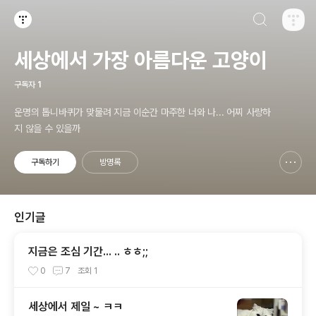
검색하기
티스토리
세상에서 가장 아름다운 고양이
구독자
1
운명의 톱니바퀴가 맞물려 지금 이순간 마주한 너와 나... 어찌 사랑하
지 않을 수 있을까
구독하기
방명록
신고하기 레이어
열기
인기글
지금은 조심 기간... .. ㅎㅎ;;
0
7
조회
1
세상에서 제일 ~ ㅋㅋ