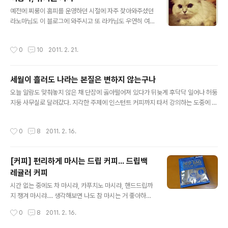
어떻게 이 우울에서 벗어났더라? 딱히 무슨 수가 있었던 건 아닌지 아무 기억도 안 난
글 내용
다. 하루 시간 내어 부모님과 일산에 꽃구경을 ..
예전에 찌룽이 홈피를 운영하던 시절에 자주 찾아와주셨던
라노마님도 이 블로그에 와주시고 또 라카님도 우연히 여
길 찾아 와주시고 하니 사람의 인연이란 것에 대해 다시 한
번 생각해보게 된다. 라노마님은 예전에 나랑 음악 취향도
작성시간
0
10
2011. 2. 21.
비슷한데다 영화도 좋아하셔서 도움을 받기도 했다. 그런
데 정작 이분들이 다 찌룽을 검색어로 찾으신 듯한데 요즘
들어 찌룽이 사진 올린 적이 거의 없어서 어째 양심에 조금
세월이 흘러도 나라는 본질은 변하지 않는구나
찔림...-_-;; 그래서 지난 일요일에 딸랑 두 장 건진 찌룽이
글 내용
사진과 동생이 트위터에 올리는 사진을 몰래 가져다 이곳
오늘 알람도 맞춰놓지 않은 채 단잠에 곯아떨어져 있다가 뒤늦게 후닥닥 일어나 허둥
에 올린다.;;;;; 캣타워에서 취침 모드에 진입하기 직전인 찌
지둥 사무실로 달려갔다. 지각한 주제에 인스턴트 커피까지 타서 강의하는 도중에 들
룽 마님. 한 팔을 늘어뜨린 자태가 참으로 고혹적이지 아니
어가니 오늘따라 강의하는 샘의 목소리가 유난히 경건하고 엄숙했다. 어떻게 아이들
한가. 찌룽이는 원래 여름에는 저 캣타워를 안 쓴다. 아마도
을 가르치는가, 어떤 신념으로 사는가, 어떤 목표를 가지고 사는가, 어떻게 살고 있는
작성시간
0
8
2011. 2. 16.
푹신푹신한 인조털이..
가 등 자신의 생활태도와 소신을 시종일관 경건한 자세로 이야기하고 있었는데 정말
강의실 내 분위기는 숙연 그 자체. 옆자리에 앉은 샘은 경도된 눈빛으로 열심히 메모
를 하며 듣기까지 했다. 그런데 어찌된 일인지 나는 그 자리가 답답하고 싫어서 박차
[커피] 편리하게 마시는 드립 커피... 드립백
고 나오고 싶은 거였다. 그뿐 아니라, 나도 모르게 학창시절처럼 다이어리에 끄적끄
레귤러 커피
적 혼잣말을 쓰고 있었다. 그 열혈 분위기 속에서 어쩐지 나만 ..
글 내용
시간 없는 중에도 차 마시랴, 카푸치노 마시랴, 핸드드립까
지 챙겨 마시랴.... 생각해보면 나도 참 마시는 거 좋아하는
사람이다. (술만 빼고~) 오늘도 겨우 바쁘게 할 일을 해놓
작성시간
0
8
2011. 2. 16.
고서 나가기 직전의 짬을 이용해 핸드드립을 마셔야겠다는
전의를 불태우며 부랴부랴 다구들을 챙겼다. 그런데 뜻밖