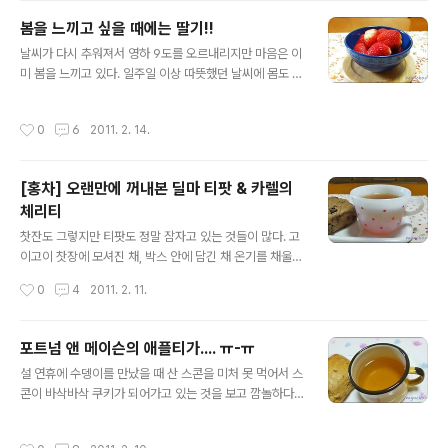
에 몇 달 전에 동생 친구인 림스양이 맛보라고 준 일회용 드
봄을 느끼고 싶을 때에는 딸기!!
립 커피가 눈에 띄었다. 받자마자 아빠한테 한 잔 드리고 한
글 내용
날씨가 다시 추워져서 영하 9도를 오르내리지만 마음은 이
봉지는 고이 모셔두었는데 마실 기회를 잡지 못하고 있었
미 봄을 느끼고 있다. 일주일 이상 따뜻했던 날씨에 몸도 마
던 것. 기억에 의하면 림스양이 코스트코에서 사온 거라고
음도 전부 다 풀어져서 기운이 없다. 봄이 온다고 해서 달라
했던 것 같은데 맞는지 모르겠다. 예전에 사은품으로 많이
질 것도 없는 일상인데도, 어느샌가 봄을 기다리고 있다. 분
받았는데 그땐 정작 드립 커피에 관심이 없어서 남에게 주
작성시간
0
6
2011. 2. 14.
주하게 토요일 하루를 마치고 집으로 돌아오다가 기분 전
거나 아빠에게 드렸기 때문에 정작 나는 제대로 마셔본 일
환 삼아 마트에 들렀다. 마트 밖에는 귤과 사과, 바나나 같
이 없었다. 뜯어내면 요런..
은 과일들이 "싸요~!"를 외치며 손짓하고 있었는데 정작 마
[홍차] 오랜만에 꺼내본 딜마 티팟 & 카렐의
트 안에 들어가니 내 눈길을 확 잡아끈 것은 요 '딸기'였다.
체리티
예쁘게 투명 팩 안에 차곡차곡 들어앉아 새초롬하니 유혹
글 내용
하는 딸기들. 아직 비닐하우스 딸기들일 테니 싸지 않을 걸
찻잔도 그렇지만 티팟도 정말 잠자고 있는 것들이 많다. 고
알면서도 눈길을 거두기가 쉽지 않았다. 비싸게 치르고 맛
이고이 찻장에 모셔진 채, 박스 안에 담긴 채 온기를 채울
보는 "봄"이 더 향기롭기 때문에? -_-;; 고작 몇 십개 들어
날을 기다리는 녀석들.... 그런데도 아까워서 차마 꺼내 쓸
작성시간
0
4
2011. 2. 11.
있는 딸기 ..
수가 없다. OTL 영국 드라마 에서 박물관에서 근무하는 중
국인 여자가 매일매일 티팟 위로 따뜻한 찻물을 붓던 장면
이 생각난다. 그 장면이 매우 인상적이었는데 그건 마치 티
포트넘 앤 메이슨의 애플티가.... ㅠ-ㅠ
팟 위에 단순한 찻물을 부어주는 것이 아니라 따뜻한 생명
글 내용
설 연휴에 수뎅이를 만났을 때 산 스콘을 미처 못 먹어서 스
수를 부어주는 것처럼 보였다. 동양인이 나의 눈에도 경건
콘이 바삭바삭 쿠키가 되어가고 있는 것을 보고 깜놀하다
함과 성스러움이 느껴졌는데, 제작자인 서양인의 눈에는
~. 부랴부랴 스콘 해치우기에 돌입하여 부스럭부스럭 차봉
또 얼마나 신비롭게 보였을까. 어쟀든 그런 것들을 생각하
지가 가득한 상자를 뒤지니 손에 '포트넘 앤 메이슨'의 '애
면 내가 가진 다구들은 세상에 난 제 몫을 하지 못한 채 그
작성시간