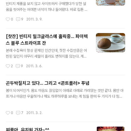
저렴한 것도 한몫을 했지만 내 맘을 단박에 사로잡은 건 바
빈티지 제품을 보지 않고 사이트에서 구매했다가 당한 설
로 이 뒤에 있는 태엽 때문이었다. -_-;; 태엽을 돌리면 띠~
움을 씻어주는 어여쁜 녀석이 하나 들어왔다. 바로 립톤 스
리링~ 하고 고운 자장가가 나오는 오르골 인형인 거다. 내
퀘어 머그. (지난주에 가진 티타임이었지만 이제야 사진을
작성시간
0
9
2011. 3. 9.
맘을 알아챘는..
올리는 게으름) 빤딱빤딱 광이 살아 있는 녀석이 도착해서
어찌나 기쁜지... ㅠ.ㅠ 작년에 열대**에서 빈티지 제품으
로 이 스퀘어 머그를 들였다가 대낭패를 본 경험이 있어서
[찻잔] 빈티지 밀크글라스에 홀릭중... 파이렉
다시 들이기가 참으로 두려웠는데, 내 실망을 모두 상쇄시
스 블루 스트라이프 잔
켜주누나... ㅠ.ㅠ 이녀석을 당장 개시해보고 싶은 마음에
글 내용
뒤지다가 나온 할센앤리온의 아프리콧. 상미기한 좀 보라..
본래 수집욕이 항상 문제인 인간인데, 찻잔 수집만큼은 어
저게 도대체 몇 년 전 것이냐. (근데 나는 워낙 이런 일에 둔
찐된 일인지 아무리 세월이 흘러도 변하지를 않는다. 게다
감해서 동생이 혀를 내두를 지경임) 밀크글라스니깐 왠지
가 슬픈 사실은 찻잔마다 저마다의 매력이 있어서 영국 스
작성시간
2
9
2011. 3. 6.
글라스 티팟이 좋을 것 같아서 정말 몇 년 만에 세렉 유리
타일, 프랑스 스타일, 일본의 소품 스타일까지 모두 다 사랑
티팟을 꺼냈다. 이 ..
스럽게 보인다는 것... ㅠ.ㅠ 그러더니 최근에는 빈티지 제
품, 그중에서도 밀크글라스 종류에 반해버리고 말았다.
곤두박질치고 있다... 그리고 <콘트롤러> 푸념
(아... 찻잔의 무한한 세계여... OTL) 다행인지 불행인지 빈
글 내용
봄이 되어서인가. 몸도 마음도 끊임없이 아래로 아래로 가라앉는 것만 같다. 몸만 아
티지 제품은 수량이 많지 않고 마음먹은 대로 구해지는 것
프거나 마음만 우울하거나 해도 하루하루를 보내는 게 힘들 판에 두 가지가 다 힘드
도 아니라서 남의 자랑질이나 구경하며 침을 흘리고만 있
니 요즘 같아선 사는 게 정말 지친다. 그러고 보니 나는 항상 2월부터 3월 중순 무렵
는 게 대부분이다. 또 상태가 어떤지 잘 모르다 보니 덜컥
까지 힘들어했던 것 같다. 봄을 타는 계절병이 오는 건지, 이맘때면 오래도록 알 수 없
들이기도 겁이 나서 요리 재고 조리 재고 하게 된다. 그러던
작성시간
0
7
2011. 3. 2.
는 무기력증에 시달렸다. 그런데 올해엔 마음만 무기력한 게 아니라 몸도 피곤하다.
중에 제법 상태가 좋다고 판단된 녀석을 득템했는데, 그중
푹 쉬었다 싶은 날이 없어서인가. 연휴가 며칠 있어도 밀린 약속으로 몇번 외출하면
하나가 바로 파이렉스 ..
어느새 일상이 돌아와 있으니. 작년엔 어떻게 이 울적함을 떨쳐냈더라? 재작년엔 또
찌룽아, 유치원 가자~^^