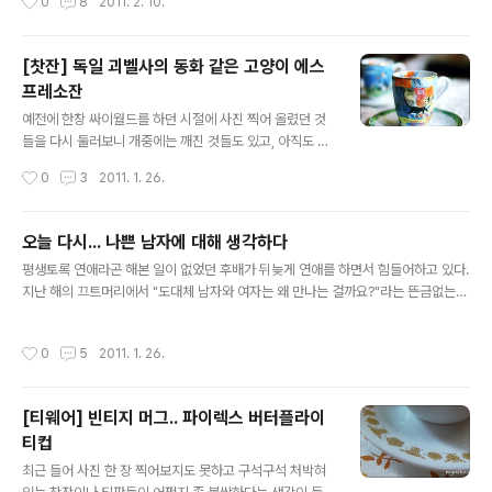
0
8
2011. 2. 10.
플티'라고 쓰인 나눔 봉지가 잡혔다. 글씨체를 보아 하니 예
대로 박제되어 가는 것도 같아 조금 미안하다. (그래도 아까
전에 행아님이 주신 것인듯 한데, 상미기한 무시하고 꺼내
비....;;) 찻장 안에..
들었다. (요즘은 상미기한 지난 차만 마시고 있다. -V-) 서
[찻잔] 독일 괴벨사의 동화 같은 고양이 에스
둘러 일을 나가야 하기 때문에 마음이 급해서 생각없이 물
프레소잔
팔팔팔 끓이고 티팟을 꺼내 뜨거운 물에 2분 30초 정도 푸
글 내용
욱 우렸다. 살짝 풍기는 애플 향을 음미할 시간도 없이 부랴
예전에 한창 싸이월드를 하던 시절에 사진 찍어 올렸던 것
부랴 인증샷이나 찍자고 어여쁜 법랑머그를 꺼내 차를 붓
들을 다시 둘러보니 개중에는 깨진 것들도 있고, 아직도 고
고 사진을 찍었다. 뭐 대충 이런 티타임 풍경 연출이 되시겠
이 모셔둔 것들도 있고, 어무이용 티팟이 되어 보이차를 열
작성시간
0
3
2011. 1. 26.
다. 한껏 여유로워 ..
심히 우려내다 꼬질해진 것도 있네... 싸이를 다시 할 것 같
지는 않으니까 예전 사진들을 다시 정리해야겠다고 마음먹
고 몇 개 찾았는데 이것도 막상 하려니 여간 귀찮은 일이 아
오늘 다시... 나쁜 남자에 대해 생각하다
니다. (얼마나 하려나....) 이건 싸이 할 때 찍어서 올렸던 찻
글 내용
평생토록 연애라곤 해본 일이 없었던 후배가 뒤늦게 연애를 하면서 힘들어하고 있다.
잔 사진들 중 하나. 예전에 서초동에 있던 출판사 다닐 때
지난 해의 끄트머리에서 "도대체 남자와 여자는 왜 만나는 걸까요?"라는 뜬금없는
롯데백화점 갔다가 구석 코너에서 우연히 발견해서 구입한
문자를 던지기에 그저 단순히 남자라는 동물이 무슨 생각을 하는 걸까, 하는 정도의
에스프레소잔이다. 정말 보는 순간 한눈에 반해서 브랜드
원초적 궁금증인 줄만 알았는데 난생 처음으로 상대방에게 끌리고 있었다. 올해 초만
고 뭐고 모르면서 샀는데 찻잔 바닥에 괴벨이라고 쓰여 있
작성시간
0
5
2011. 1. 26.
해도 호기심 반으로 후배의 이야기를 들었는데 보름 정도 지난 사이에 후배는 생각했
다. 고양이인 듯, 사람인 듯한 오묘한 얼굴과 마치 알록달록
던 것보다 더 많이 힘들어하고 있었다. 남의 연애 문제에 이래라 저래라 하기는 어렵
베네통 옷을 전시한..
지 않다. 우리는 언제나 내 일이 아닌 문제에 관해서는 쉽게 결론을 내릴 수 있다. 하
[티웨어] 빈티지 머그.. 파이렉스 버터플라이
지만 막상 그 일이 자신에게 닥치면 알면서도 어쩌지 못하고 때론 뻔히 알 수 있는 사
티컵
실조차 보지 못한다. 어쩌면 알면서도 외면하고 싶어 ..
글 내용
최근 들어 사진 한 장 찍어보지도 못하고 구석구석 처박혀