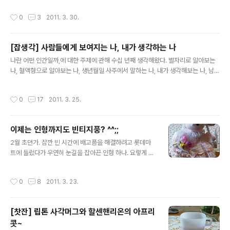
티백 우리는 과정 사진도 생략...(갈수록 대범해지는구나...
다. 내 핸폰으로 다운받은 '스도쿠 가족'인가 하는 게 너무
아니 귀차니즘인가..-_-ㅋ) 봄은 봄인가 보다. 송반장이랑
작성시간
0
3
2011. 3. 30.
재미없고 짜증나서 신경질을 내다가 동생 아이폰의 스도쿠
롯데에 밥 먹으러 갔다가 눈길이 사로잡혀 구매한 부드러
에 홀딱 빠진 것. 그 터치감이며 샤라라락 샤라라락 변하는
운 크..
숫자판이 맘을 사로잡은 거였다. 그런데 정작 지금은 이것
[잡생각] 사람들에게 보여지는 나, 내가 생각하는 나
도 해봐, 저것도 해봐..하면서 동생의 게임 추천을 받은 덕
글 내용
에 스도쿠는 가물에 콩 나듯 하고, 식물 vs 좀비 게임과 베
나란 어떤 인간일까,에 대한 주제에 관해 수십 년째 생각해왔다. 별자리로 알아보는
이커리 스토리만 죽어라 하고 있다. 좀비 게임도 넘 재밌어
나, 혈액형으로 알아보는 나, 생년월일 사주에서 말하는 나, 내가 생각해보는 나, 남들
서 한때 죽어라 했지만, 떼거지로 나타난 거인 좀비 땜에 뇌
이 말하는 나..... 그중에서 어떤 게 진짜 나인지 정확히 알 수 없다. 어쩌면 그 모든 게
를 몇 번 먹힌 후 가슴이 후덜덜하여 베이커리만 하는 중.
다 나일 수도 있을 것이다. 하지만 세월이 흐를수록 나란 인간이야말로 정말 양파 껍
작성시간
0
17
2011. 3. 25.
상단의 베이커리는 동생 ..
질처럼 그 속을 알 수 없지 않나 하는 생각이 든다. 흔히 양파 껍질에 비유되는 인간은
그 속꿍꿍이를 전혀 알 길 없는 사람을 말한다. 하지만 내가 양파 껍질이라고 말한 것
은 속마음을 알 길 없는 어려운 사람이라거나 신뢰하기 힘든 사람이라거나 하는 그런
이제는 인형까지도 빈티지풍? ^^;;
맥락에서는 아니다. 단지, 참으로 복잡한 측면들을 갖고 있어서 간단히 정의내리기가
글 내용
쉽지 않은 게 바로 나로구나....
2월 초던가. 잠깐 빈 시간에 배고픔을 해결하려고 롯데마
트에 들렀다가 우연히 눈길을 잡아끈 인형 하나. 요렇게 밀
짚모자를 쓴 고운 갈래머리 소녀의 인형이다. ^^;; 본래 봉
제인형을 좋아라 해서 아주아주 오래전부터 가끔 하나씩
작성시간
0
8
2011. 3. 23.
사곤 했는데 대부분 양, 곰, 원숭이, 강아지 같은 동물 인형
들이 주류를 이루었을 뿐 사람 형상을 띤 인형은 산 적이 없
었다. 그런데 이 조신하고 화사한 소녀는 어딘지 프로방스
[찻잔] 립톤 사각머그와 할센핸리온의 아프리
풍 인테리어에나 어울릴 법해서 지저분한 마구간 같은 내
콧~
방에 전혀 어울리지 않는데도 덜컥 들이고 말았는데... 값도
글 내용