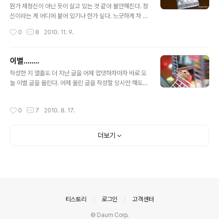
뭔가 제정신이 아닌 듯이 살고 있는 것 같아 불안해진다. 정
신이라는 게 어디에 붙어 있기나 한가 싶다. 느긋하게 차 한
잔 즐겨본 기억도 까마득한 중에 오늘은 일부러 시간을 쪼
작성시간
0
8
2010. 11. 9.
개어라도 홍차 한 잔을 마시리라 결심했다. 상미기한이 넘
은 차들이 가득가득한 탓에 어느 차부터 마셔야 할지 찾는
것도 힘들었다. 결국 돌아다니는 시음티 봉지 중에 하나를
이별........
꺼내 들었더니 '다질리언의 얼그레이'. 어무이는 내가 가진
글 내용
작성한 지 열흘도 더 지난 글을 어제 업뎃하자마자 바로 오
대부분의 차가 홍차라는 게 이해되지 않는 표정이다. 홍차
늘 이별 글을 올린다. 어제 올린 글을 작성할 당시만 해도
라는 이름하에 얼마나 다양한 차가 만들어지는지 알 리 만
톨군이 낫고 있다고 믿었는데 일요일.. 광복절날 아침에 톨
무하니까.;;;; 4g이나 들어있다고 해서 대략 난감... 보통 2.
군이 곁을 떠났다. 거실에서 동생이 "언니!"라고 부르는 목
5그램에서 3그램 정도 마시는데 이걸 나눠야 하나... 고민
작성시간
0
7
2010. 8. 17.
소리를 듣는 순간 가슴이 철렁하면서 이미 예정된 일이 닥
하다가 결국 그냥 다 붓고 마시기로 했다. 얼그레이를 마신
친 듯한 기분이 들었더랬다. 어쩌면 자꾸만 줄어드는 몸무
기억이 참으로..
게를 보면서 뭔가 알지는 못하지만 문제가 있는 게 분명하
더보기
다고 마음 한편에서는 이미 준비하고 있었을지도 모르겠
다. 다가가서 만져보니 눈을 감은 지 오래되지는 않은 듯 따
뜻하고 몸은 말랑말랑했다. 하지만 숨은 쉬지 않고 미동도
하지 않았다. 햄스터들은 항상 그렇게 아무도 모르는 사이
에 자는 듯 세상을 떠난다. 그나마 고통스럽게 죽는 모습을
보지 않아서 다행이다. 언제나 ..
의안내
티스토리
로그인
고객센터
© Daum Corp.