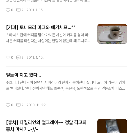
있는 찻잔이나 티팟들이 어쩐지 좀 불쌍하다는 생각이 들
었다. 요즘은 차를 잘 마시지도 못해서 줄창 쓰는 건 인스턴
작성시간
0
2
2011. 1. 15.
트 타 마시는 막 쓰는 머그뿐이라 내 다구들은 엄마의 찻장
안에서, 구석구석 쟁여진 박스 속에서 그대로 먼지만 하얗
게 쌓여가고 있는 실정. 불현듯 예전에 송 반장이 사준 커피
[커피] 토니모리 머그와 예가체프...^^
잔의 소서가 깨진 것이 다시 떠오르면서 사진으로라도 남
글 내용
스타벅스 잔에 커피를 담아 마시든 사발에 커피를 담아 마
겨두었더라면 조금 덜 아까웠을 텐데.. 하는 생각이 다시 들
시든 커피를 마신다는 사실에는 변함이 없는데 왜 토니모
었다. 앞으로는 시간 날 때마다 하나씩 둘씩 꺼내서 사진이
리 머그에 커피를 마셨다고 하려니 살짝 이상한 기분이 드
라도 찍어 두어야지. 그래야 물건은 깨져 없어져도 사진으
는 걸까? 어쩐지 화장품 용기에 커피 담아 마셨다고 말하는
로나마 남을 게 아닌가. 운좋게 짧은 틈을 내어 차를 마시기
작성시간
0
2
2011. 1. 15.
것만 같다. 그래도 중요한 건 이 토니모리 머그가 참 예쁘다
도 했지만, 어쨌든 기록하는 마음으로 찍은 파이렉스의 버
는 것. 작년 행사 때 딱 이 머그잔 모양으로 생긴 스크럽 제
터플라이 잔. 종종 사진상에 ..
품을 사면 머그잔을 주었는데, 요 머그가 넘 맘에 들어서 결
잎들이 지고 있다...
국 화장품을 사고 말았다. -_-;; 그리고 며칠 전 오랜만에
글 내용
틈을 내어 이 잔에 예가체프를 따라 마셨다. 사발 커피를 마
주초마다 찬바람이 불면서 시베리아의 한파가 몰아친다 싶더니 드디어 기온이 영하
시지 않기에 250밀리 안쪽의 작은 머그를 선호하는데 요
로 떨어졌다. 얼마 전까지만 해도 초록색, 붉은색, 노란색으로 곱던 잎들조차 파스스
녀석이 바로 딱 내 타입의 머그잔이다. 꽉 채워야 200밀리
마른 잎으로 거리를 뒤덮고 앙상한 가지만 남을 겨울을 미리 드러내고 있다. 운치라
가 될 것 같은 사이즈의 작은 머그잔인데 핸드 드립 커피를
면 운치 있는 길, 가슴 후비는 쓸쓸한 거리라면 그런 거리..를 걷고 있는데 난데없이
작성시간
0
2
2010. 11. 29.
마시기에 딱 ..
어울리지 않는 냄새가 코를 찔렀다. *구린내...라고들 말하는 그 냄새. 누군가 쌌을 리
없는 그 냄새의 진원지는 역시 은행나무들이다. 뒤늦게 떨어진 은행들이 보도를 뒹굴
고, 때론 구둣발에 밟히고 때론 그대로 물러 가면서 시멘트 바닥에서 냄새를 피우고
[홍차] 다질리언의 얼그레이~~ 정말 각고의
있었다. 그순간 갑자기 몇 주 전엔가 읽은 영화 잡지 에서 편집장이 썼던 글이 생각났
홍차 마시기..-//-
다. G20 같은 행사로 치장하지 말고 거리에 진..
글 내용