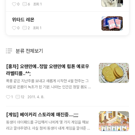
0
6
조회
1
위타드 레몬
0
2
조회
1
분류 전체보기
주요 글 목록
[홍차] 오랜만에..정말 오랜만에 립톤 예로우
라벨티를..^^;
글 내용
폭풍 같은 지난주를 보내고 새롭게 시작한 4월 한주는 그
야말로 온몸이 녹초가 된 기분. 나라는 인간은 정말 몸도 마
음도 쉽게 지치고 약해빠졌다. 그런 중에 간만에 목욜 한낮,
작성시간
1
12
2011. 4. 8.
잠시 여유로운 시간이 생겨 겨우 차 한잔을 챙겨 마시다. 오
랜 시간 들여서 고르기도 귀찮아 선반 위를 쳐다보니 오래
된 립톤 티 박스가 눈에 들어왔다. 밀크티 만들어 먹는다고
[게임] 베이커리 스토리에 매진중....;;;;
사둔 것인데 밀크티 안 마신지도 정말 오래됐다...ㅎㅎ 그냥
글 내용
동생이 아이패드를 구입해서 나에게 몇 가지 게임을 해보
간단히 우려 마시자고 티백을 꺼내서 뜨거운 물 부어 바로
라고 깔아주었다. 사실 첨에 동생이 내게 게임을 깔아준 이
우림...-_-;; 너무나 유명하니까 티백 사진은 생략, 그리고
유는 자나깨나 수년도 넘게 열심히 하는 스도쿠 때문이었