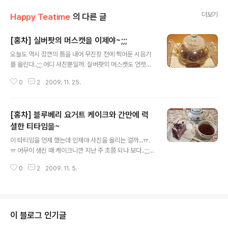
더보기
Happy Teatime
의 다른 글
[홍차] 실버팟의 머스캣을 이제야~;;;
글 내용
오늘도 역시 잠깐의 틈을 내어 무진장 전에 찍어둔 시음기
를 올린다..;;; 어디 사진뿐일까. 실버팟의 머스캣도 언젯적
것인지 ㅎㅎㅎㅎ;; 누구에게서 받은 건지 도무지 기억나지
0
2
2009. 11. 25.
않은 실버팟이 튀어나왔다. 어무이께서 이게 뭐냐?라며
"버린다"고 하길래 부랴부랴 쫓아갔더니 도무지 기억나지
않는 소분된 실버팟이 다섯 봉지쯤 되었다. 아마도 카페 분
[홍차] 블루베리 요거트 케이크와 간만에 럭
들이 주신 건 아닌 거 같고 무언가 덤으로 받았을 것 같은
예감이 드는데 아낀답시고 모셔두다가 다람쥐처럼 기억 속
셜한 티타임을~
글 내용
에서 매몰되어 간 것이 분명하다. "뭐 어때? 홍차가 상하는
이 타티임을 언제 했는데 인제야 사진을 올리는 걸까...ㅠ.
것도 아닌데..." 유통기한 지난 우유도 냄새 맡아보고 이상
ㅠ 어무이 생신 때 케이크니깐 지난 주 초쯤 되나 보다..;;;
없으면 태연하게 마시는 개념없는 인간인지라 역시 배포
사진을 남겨야 하니 때 지난 거라도 올리자...-ㅂ- 럭셔리한
좋게 은박을 뜯었다. 말짱하다... 달콤 상콤, 기분까지 맑아
0
2
2009. 11. 5.
케이크에 맞춰 신경 써서 꺼내본 스칸돌렛 티팟. 백만 년 만
지는 청포도 향기가 기..
에 한 번 써보는 거지만 역시 환상이다. 절수 끝내주고 뚜껑
떨어지지 않게 걸음쇠까지 있다. 기능과 모양을 따져서 하
나만 장만한다면 역시 이런 티팟이 최고다. 그런데 잔은 스
칸돌렛이 아니다. 뭐 대충 푸른 무늬가 비슷하니 어울리겠
이 블로그 인기글
지 하면서 꺼낸 역시 막 쓰는 존슨앤브라더스 잔. 튼튼하고