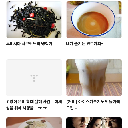
저렴하고 사진 빨도 잘 받고 게다가 암만 써도 질리지 않는
누가 뭐래도 내겐 최고의 잔. 달착하고 과일 향이 가득 풍기
는 케이크에는 역시 가향차보다는 클래식 티가 나을 것 같
았다...
루피시아 사쿠란보의 냉침기
내가 즐기는 민트커피~
고양이 은비 학대 살해 사건... 이세
[커피] 아이스카푸치노 만들기에
상을 위해 서명을... ㅠ.ㅠ
도전 ~