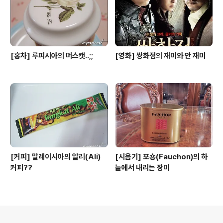
[홍차] 루피시아의 머스캣..;;
[영화] 쌍화점의 재미와 안 재미
[커피] 말레이시아의 알리(Ali)
[시음기] 포숑(Fauchon)의 하
커피??
늘에서 내리는 장미
의안내